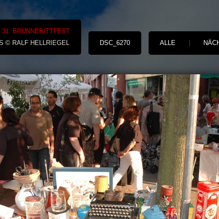
– 31. BRUNNEBITTFEST
S © RALF HELLRIEGEL
DSC_6270
ALLE
|
NÄC