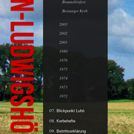
Brunnebittfest
Bessunger Kerb
2003
2002
2001
1980
1976
1975
1974
1973
1972
Blickpunkt Luhö
Kerbehefte
Beitrittserklärung