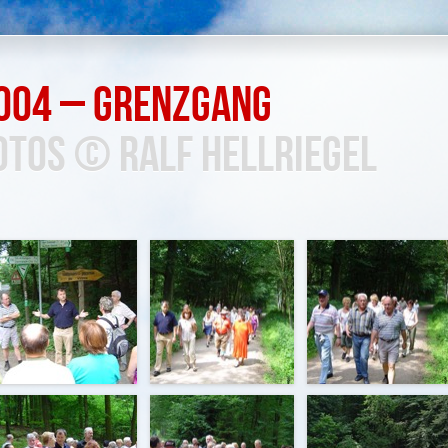
004 – Grenzgang
otos © Ralf Hellriegel