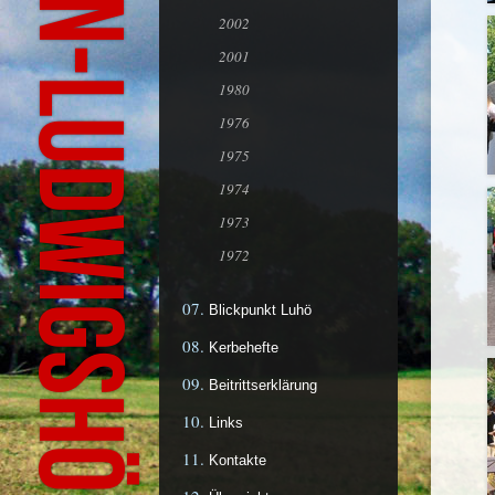
2002
2001
1980
1976
1975
1974
1973
1972
Blickpunkt Luhö
Kerbehefte
Beitrittserklärung
Links
Kontakte