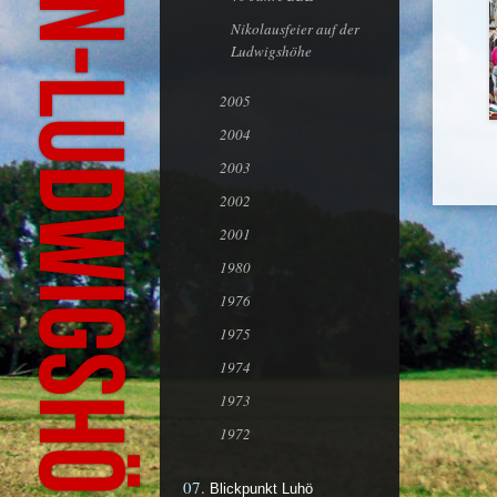
Nikolausfeier auf der
Ludwigshöhe
2005
2004
2003
2002
2001
1980
1976
1975
1974
1973
1972
Blickpunkt Luhö