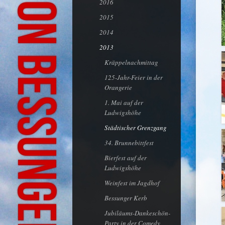
Bürgeraktion Bessungen-Ludwigshöhe
2016
2015
2014
2013
Kräppelnachmittag
125-Jahr-Feier in der
Orangerie
1. Mai auf der
Ludwigshöhe
Städtischer Grenzgang
34. Brunnebittfest
Bierfest auf der
Ludwigshöhe
Weinfest im Jagdhof
Bessunger Kerb
Jubiläums-Dankeschön-
Party in der Comedy