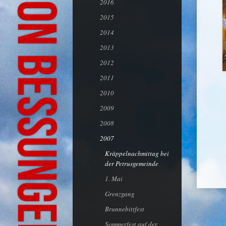
Bürgeraktion Bessungen-Ludwigshöhe
2016
2015
2014
2013
2012
2011
2010
2009
2008
2007
Kräppelnachmittag bei
der Petrusgemeinde
1. Mai
Grenzgang
Brunnebittfest
Sommerfest auf der