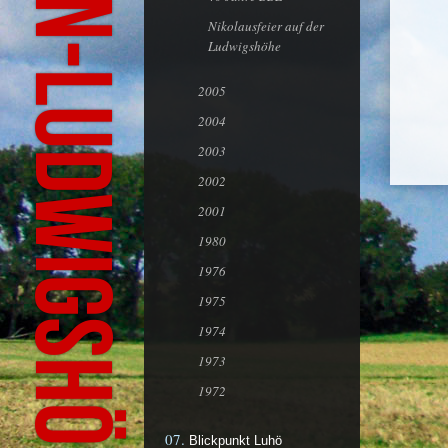
Nikolausfeier auf der
Ludwigshöhe
2005
2004
2003
2002
2001
1980
1976
1975
1974
1973
1972
Blickpunkt Luhö