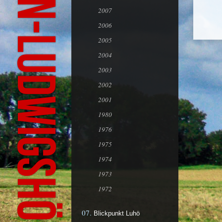
2007
2006
2005
2004
2003
2002
2001
1980
1976
1975
1974
1973
1972
Blickpunkt Luhö